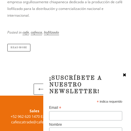
empresa orgullosamente chiapaneca dedicada a la producción de café
liofilizado para la distribución y comercialización nacional e
internacional.
Posted in
cafe
,
cafesca
,
liofilizado
READ MORE
✖
¡SUSCRÍBETE A
NUESTRO
Page 2 of 2
NEWSLETTER!
PREVIOUS
NEXT
Use
PAGE
PAGE
*
indica requerido
left/right
*
Email
Purchase
Sales
arrows
+52 962 620 1470 Ext. 15155
+52 962 620 1470 Ext. 15105
to
chernandez@cafesca.com
cafescatrade@cafesca.com
jose.mejia@ecomtrading.com
navigate
Nombre