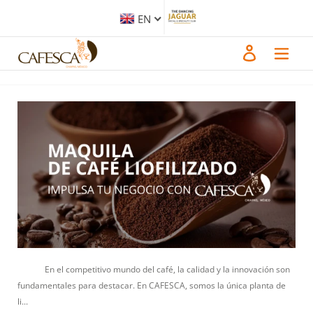
Skip
to
EN
content
Maquila de Café Liofilizado: Impulsa Tu Negocio con
Log in
CAFESCA
August 6, 2024
En el competitivo mundo del café, la calidad y la innovación son
fundamentales para destacar. En CAFESCA, somos la única planta de
li...