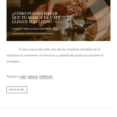
Como marca de café, uno de los mayores desafíos en la
industria es mantener la frescura y calidad del producto durante el
transpor...
Posted in
cafe
,
cafesca
,
liofilizado
READ MORE