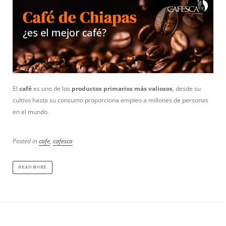
El
café
es uno de los
productos primarios más valiosos
, desde su
cultivo hasta su consumo proporciona empleo a millones de personas
en el mundo.
Posted in
cafe
,
cafesca
READ MORE