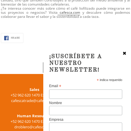
calidad, sino que también contribuyes a la protección del medio ambiente y al
bienestar de las comunidades cafetaleras.
¿Te interesa conocer más sobre cómo el café liofilizado puede integrarse en
tus proyectos o negocios? Visita
cafesca.com
y descubre cómo podemos
colaborar para llevar el sabor y la sostenibilidad a cada taza.
SHARE
SHARE
ON
FACEBOOK
✖
¡SUSCRÍBETE A
NUESTRO
BACK TO BLOG
NEWSLETTER!
Use
*
indica requerido
left/right
*
Email
Purchase
Sales
arrows
+52 962 620 1470 Ext. 15155
+52 962 620 1470 Ext. 15105
to
chernandez@cafesca.com
cafescatrade@cafesca.com
jose.mejia@ecomtrading.com
navigate
Nombre
the
Follow us
Human Resources
slideshow
Empresa
+52 962 620 1470 Ext. 15120
or
droblero@cafesca.com
swipe