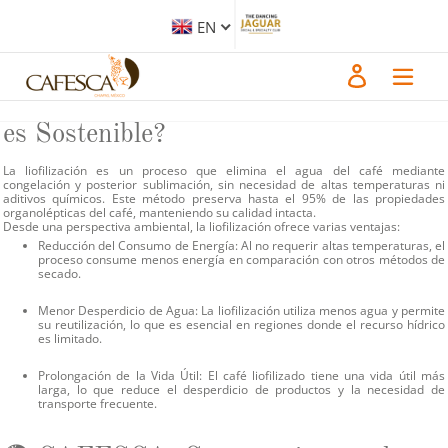
Skip
En un mundo donde la sostenibilidad se ha convertido en una prioridad, la
to
forma en que producimos y consumimos nuestros alimentos y bebidas juega
EN
content
un papel crucial. El café, una de las bebidas más populares a nivel mundial, no
es la excepción. Entre las diversas técnicas de procesamiento, la liofilización
emerge como una opción que no solo conserva el sabor y aroma del café, sino
Log in
que también ofrece beneficios significativos para el medio ambiente.
🌱 ¿Qué es la Liofilización y por qué
es Sostenible?
La liofilización es un proceso que elimina el agua del café mediante
congelación y posterior sublimación, sin necesidad de altas temperaturas ni
aditivos químicos. Este método preserva hasta el 95% de las propiedades
organolépticas del café, manteniendo su calidad intacta.
Desde una perspectiva ambiental, la liofilización ofrece varias ventajas:
Reducción del Consumo de Energía:
Al no requerir altas temperaturas, el
proceso consume menos energía en comparación con otros métodos de
secado.
Menor Desperdicio de Agua:
La liofilización utiliza menos agua y permite
su reutilización, lo que es esencial en regiones donde el recurso hídrico
es limitado.
Prolongación de la Vida Útil:
El café liofilizado tiene una vida útil más
larga, lo que reduce el desperdicio de productos y la necesidad de
transporte frecuente.