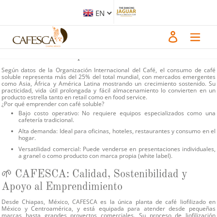
Skip
En un mundo donde el consumo rápido, práctico y de calidad es cada vez más
to
valorado, el café soluble se ha posicionado como una alternativa poderosa y
EN
content
rentable para emprender. No solo representa un producto de alta demanda a
nivel global, sino que también ofrece márgenes atractivos, facilidad logística y
una excelente oportunidad de diversificación para marcas, cafeterías y
Log in
proyectos personales. En este escenario,
CAFESCA
se convierte en el aliado
estratégico ideal para quienes buscan incursionar en el negocio del café.
📈 Un Mercado que No Para de Crecer
Según datos de la Organización Internacional del Café, el consumo de café
soluble representa más del
25% del total mundial
, con mercados emergentes
como Asia, África y América Latina mostrando un crecimiento sostenido. Su
practicidad, vida útil prolongada y fácil almacenamiento lo convierten en un
producto estrella tanto en retail como en food service.
¿Por qué emprender con café soluble?
Bajo costo operativo:
No requiere equipos especializados como una
cafetería tradicional.
Alta demanda:
Ideal para oficinas, hoteles, restaurantes y consumo en el
hogar.
Versatilidad comercial:
Puede venderse en presentaciones individuales,
a granel o como producto con marca propia (white label).
🌱 CAFESCA: Calidad, Sostenibilidad y
Apoyo al Emprendimiento
Desde
Chiapas, México
, CAFESCA es la única planta de café liofilizado en
México y Centroamérica, y está equipada para atender desde pequeñas
marcas hasta grandes proyectos comerciales. Su proceso de liofilización