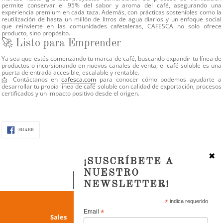
permite conservar el
95% del sabor y aroma del café
, asegurando una
experiencia premium en cada taza. Además, con prácticas sostenibles como la
reutilización de hasta un millón de litros de agua diarios
y un enfoque social
que reinvierte en las comunidades cafetaleras, CAFESCA no solo ofrece
producto, sino propósito.
🚀 Listo para Emprender
Ya sea que estés comenzando tu marca de café, buscando expandir tu línea de
productos o incursionando en nuevos canales de venta, el café soluble es una
puerta de entrada accesible, escalable y rentable.
📩
Contáctanos en
cafesca.com
para conocer cómo podemos ayudarte a
desarrollar tu propia línea de café soluble con calidad de exportación, procesos
certificados y un impacto positivo desde el origen.
SHARE
SHARE
ON
FACEBOOK
✖
¡SUSCRÍBETE A
NUESTRO
BACK TO BLOG
NEWSLETTER!
Use
*
indica requerido
left/right
*
Email
Purchase
Sales
arrows
+52 962 620 1470 Ext. 15155