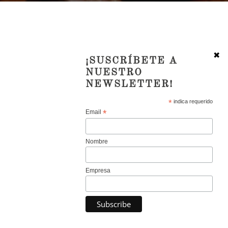
Use
left/right
arrows
to
navigate
✖
¡SUSCRÍBETE A
the
NUESTRO
slideshow
NEWSLETTER!
or
swipe
*
indica requerido
*
Email
left/right
if
using
Nombre
a
mobile
device
Empresa