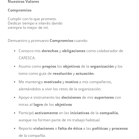
Nuestros Valores
Compromiso
Cumplir con lo que prometo.
Dedicar tiempo e interés dando
siempre lo mejor de mí.
Demuestro y promuevo
Compromiso
cuando:
Conozco mis
derechos
y
obligaciones
como colaborador de
CAFESCA.
Asumo como
propios
los
objetivos
de la
organización
y los
tomo como guía de
resolución
y
actuación
.
Me mantengo
motivado
y
motivo
a mis compañeros,
alentándolos a vivir los retos de la organización.
Apoyo e instrumento las
decisiones
de mis
superiores
con
miras al
logro
de los
objetivos
Participó
activamente
en las
iniciativas
de la
compañía
,
aunque no formen parte de mi trabajo habitual.
Reporto
violaciones
o
falta de ética
a las
políticas
y
procesos
de la compañía.