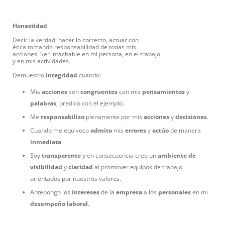
Honestidad
Decir la verdad, hacer lo correcto, actuar con
ética tomando responsabilidad de todas mis
acciones. Ser intachable en mi persona, en el trabajo
y en mis actividades.
Demuestro
Integridad
cuando:
Mis
acciones
son
congruentes
con mis
pensamientos
y
palabras
; predico con el ejemplo.
Me
responsabilizo
plenamente por mis
acciones
y
decisiones
.
Cuando me equivoco
admito
mis
errores
y
actúo
de manera
inmediata
.
Soy
transparente
y en consecuencia creo un
ambiente
de
visibilidad
y
claridad
al promover equipos de trabajo
orientados por nuestros valores.
Antepongo los
intereses
de la
empresa
a los
personales
en mi
desempeño
laboral
.