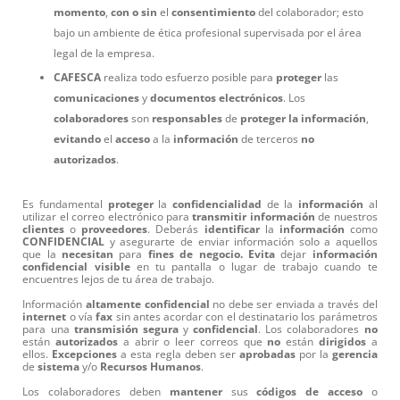
momento
,
con o sin
el
consentimiento
del colaborador; esto
bajo un ambiente de ética profesional supervisada por el área
legal de la empresa.
CAFESCA
realiza todo esfuerzo posible para
proteger
las
comunicaciones
y
documentos
electrónicos
. Los
colaboradores
son
responsables
de
proteger
la
información
,
evitando
el
acceso
a la
información
de terceros
no
autorizados
.
Es fundamental
proteger
la
confidencialidad
de la
información
al
utilizar el correo electrónico para
transmitir
información
de nuestros
clientes
o
proveedores
. Deberás
identificar
la
información
como
CONFIDENCIAL
y asegurarte de enviar información solo a aquellos
que la
necesitan
para
fines de negocio. Evita
dejar
información
confidencial
visible
en tu pantalla o lugar de trabajo cuando te
encuentres lejos de tu área de trabajo.
Información
altamente
confidencial
no debe ser enviada a través del
internet
o vía
fax
sin antes acordar con el destinatario los parámetros
para una
transmisión
segura
y
confidencial
. Los colaboradores
no
están
autorizados
a abrir o leer correos que
no
están
dirigidos
a
ellos.
Excepciones
a esta regla deben ser
aprobadas
por la
gerencia
de
sistema
y/o
Recursos
Humanos
.
Los colaboradores deben
mantener
sus
códigos
de
acceso
o