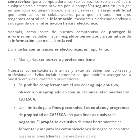
contraseñas
(para computadora, correo de voz, correo electrónico o
cualquier otro sistema provisto por la compañía)
seguras
en un lugar
en que otros no tengan acceso a ellas y reforzar la
responsabilidad
que tenemos como colaboradores para que en todo momento
tengamos
control
de la
información
, mediante un adecuado archivo y
salvaguarda de la
información
física
y
electrónica
.
Además, como parte de nuestro compromiso de
proteger
la
información
, se deben hacer
respaldos
periódicos
y
sistemáticos
de
la
información
que
no
está en la
red
.
Durante las
comunicaciones
electrónicas
, es importante:
Manejarlas con
cortesía
y
profesionalismo
.
Nuestras comunicaciones internas y externas deben ser corteses y
profesionales.
Evita
incluir comentarios que podrían avergonzar a
nuestra empresa, clientes o proveedores.
Se
prohíbe
completamente
el uso de
lenguaje
abusivo
,
obsceno
, o
inapropiado
en
comunicaciones
relacionadas
con
CAFESCA
.
Uso
limitado
para
fines
personales
. Los
equipos
y
programas
de
propiedad
de
CAFESCA
son para fines
exclusivos
de
negocios
. El
propósito
exclusivo
de estas herramientas es
fomentar
y
mejorar
las
comunicaciones
de negocios con otras
organizaciones (clientes, proveedores, otras).