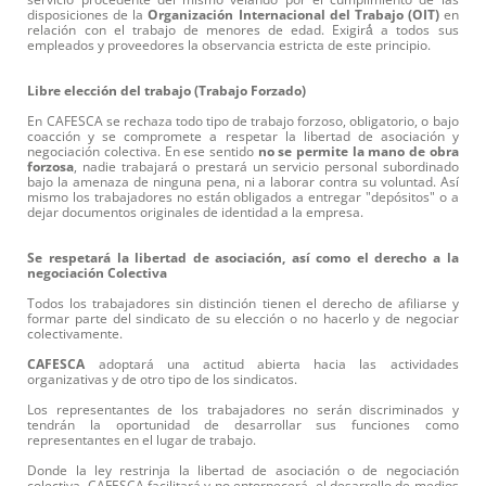
disposiciones de la
Organización Internacional del Trabajo (OIT)
en
relación con el trabajo de menores de edad. Exigirá́ a todos sus
empleados y proveedores la observancia estricta de este principio.
Libre elección del trabajo (Trabajo Forzado)
En CAFESCA se rechaza todo tipo de trabajo forzoso, obligatorio, o bajo
coacción y se compromete a respetar la libertad de asociación y
negociación colectiva. En ese sentido
no
se
permite
la mano de obra
forzosa
, nadie trabajará o prestará un servicio personal subordinado
bajo la amenaza de ninguna pena, ni a laborar contra su voluntad. Así
mismo los trabajadores no están obligados a entregar "depósitos" o a
dejar documentos originales de identidad a la empresa.
Se respetará la libertad de asociación, así como el derecho a la
negociación Colectiva
Todos los trabajadores sin distinción tienen el derecho de afiliarse y
formar parte del sindicato de su elección o no hacerlo y de negociar
colectivamente.
CAFESCA
adoptará una actitud abierta hacia las actividades
organizativas y de otro tipo de los sindicatos.
Los representantes de los trabajadores no serán discriminados y
tendrán la oportunidad de desarrollar sus funciones como
representantes en el lugar de trabajo.
Donde la ley restrinja la libertad de asociación o de negociación
colectiva, CAFESCA facilitará y no entorpecerá, el desarrollo de medios