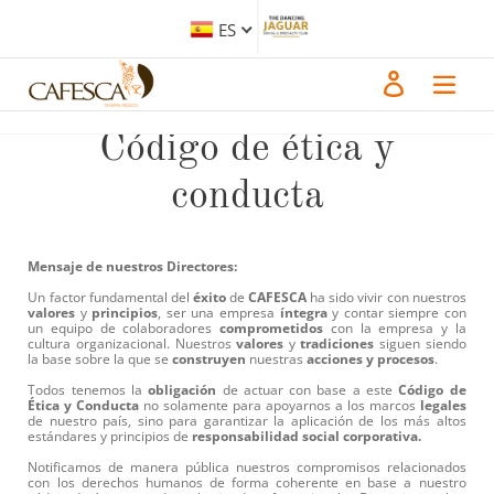
Ir
directamente
ES
al
contenido
Iniciar sesión
Código de ética y
conducta
Mensaje de nuestros Directores:
Un factor fundamental del
éxito
de
CAFESCA
ha sido vivir con nuestros
valores
y
principios
, ser una empresa
íntegra
y contar siempre con
un equipo de colaboradores
comprometidos
con la empresa y la
cultura organizacional. Nuestros
valores
y
tradiciones
siguen siendo
la base sobre la que se
construyen
nuestras
acciones y
procesos
.
Todos tenemos la
obligación
de actuar con base a este
Código de
Ética y Conducta
no solamente para apoyarnos a los marcos
legales
de nuestro país, sino para garantizar la aplicación de los más altos
estándares y principios de
responsabilidad social corporativa.
Notificamos de manera pública nuestros compromisos relacionados
con los derechos humanos de forma coherente en base a nuestro