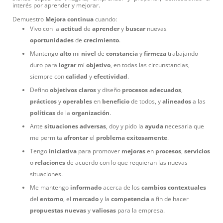
interés por aprender y mejorar.
Demuestro
Mejora
continua
cuando:
Vivo con la
actitud
de
aprender
y
buscar
nuevas
oportunidades
de
crecimiento
.
Mantengo
alto
mi
nivel
de
constancia
y
firmeza
trabajando
duro para
lograr
mi
objetivo
, en todas las circunstancias,
siempre con
calidad
y
efectividad
.
Defino
objetivos
claros
y diseño
procesos
adecuados
,
prácticos
y
operables
en
beneficio
de todos, y
alineados
a las
políticas
de la
organización
.
Ante
situaciones
adversas
, doy y pido la
ayuda
necesaria que
me permita
afrontar
el
problema
exitosamente
.
Tengo
iniciativa
para promover
mejoras
en
procesos
,
servicios
o
relaciones
de acuerdo con lo que requieran las nuevas
situaciones.
Me mantengo
informado
acerca de los
cambios
contextuales
del
entorno
, el
mercado
y la
competencia
a fin de hacer
propuestas
nuevas
y
valiosas
para la empresa.