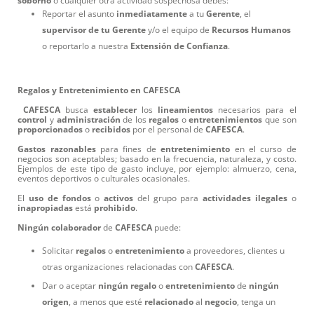
soborno
o cualquier otra actividad sospechosa debes:
Reportar el asunto
inmediatamente
a tu
Gerente
, el
supervisor
de
tu
Gerente
y/o el equipo de
Recursos
Humanos
o reportarlo a nuestra
Extensión
de
Confianza
.
Regalos y Entretenimiento en CAFESCA
CAFESCA
busca
establecer
los
lineamientos
necesarios para el
control
y
administración
de los
regalos
o
entretenimientos
que son
proporcionados
o
recibidos
por el personal de
CAFESCA
.
Gastos
razonables
para fines de
entretenimiento
en el curso de
negocios son aceptables; basado en la frecuencia, naturaleza, y costo.
Ejemplos de este tipo de gasto incluye, por ejemplo: almuerzo, cena,
eventos deportivos o culturales ocasionales.
El
uso de fondos
o
activos
del grupo para
actividades
ilegales
o
inapropiadas
está
prohibido
.
Ningún
colaborador
de
CAFESCA
puede:
Solicitar
regalos
o
entretenimiento
a proveedores, clientes u
otras organizaciones relacionadas con
CAFESCA
.
Dar o aceptar
ningún
regalo
o
entretenimiento
de
ningún
origen
, a menos que esté
relacionado
al
negocio
, tenga un