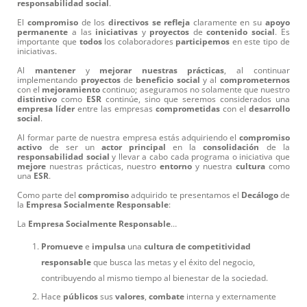
responsabilidad
social
.
El
compromiso
de los
directivos
se
refleja
claramente en su
apoyo
permanente
a las
iniciativas
y
proyectos
de
contenido
social
. Es
importante que
todos
los colaboradores
participemos
en este tipo de
iniciativas.
Al
mantener
y
mejorar
nuestras
prácticas
, al continuar
implementando
proyectos
de
beneficio
social
y al
comprometernos
con el
mejoramiento
continuo; aseguramos no solamente que nuestro
distintivo
como
ESR
continúe, sino que seremos considerados una
empresa
líder
entre las empresas
comprometidas
con el
desarrollo
social
.
Al formar parte de nuestra empresa estás adquiriendo el
compromiso
activo
de ser un
actor
principal
en la
consolidación
de la
responsabilidad
social
y llevar a cabo cada programa o iniciativa que
mejore
nuestras prácticas, nuestro
entorno
y nuestra
cultura
como
una
ESR
.
Como parte del
compromiso
adquirido te presentamos el
Decálogo
de
la
Empresa
Socialmente
Responsable
:
La
Empresa
Socialmente
Responsable
…
Promueve
e
impulsa
una
cultura
de
competitividad
responsable
que busca las metas y el éxito del negocio,
contribuyendo al mismo tiempo al bienestar de la sociedad.
Hace
públicos
sus
valores
,
combate
interna y externamente