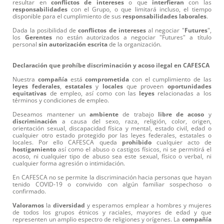
resultar en
conflictos
de
intereses
o que
interfieran
con las
responsabilidades
con el Grupo, o que limitará incluso, el tiempo
disponible para el cumplimiento de sus
responsabilidades
laborales
.
Dada la posibilidad de
conflictos
de
intereses
al negociar "
Futures
",
los
Gerentes
no están autorizados a negociar "Futures" a título
personal
sin
autorización
escrita
de la organización.
Declaración que prohíbe discriminación y acoso ilegal en CAFESCA
Nuestra
compañía
está
comprometida
con el cumplimiento de las
leyes
federales
,
estatales
y
locales
que proveen
oportunidades
equitativas
de empleo, así como con las
leyes
relacionadas a los
términos y condiciones de empleo.
Deseamos mantener un
ambiente
de trabajo
libre
de
acoso
y
discriminación
a causa del sexo, raza, religión, color, origen,
orientación sexual, discapacidad física y mental, estado civil, edad o
cualquier otro estado protegido por las leyes federales, estatales o
locales. Por ello CAFESCA queda
prohibido
cualquier acto de
hostigamiento
así como el abuso o castigos físicos, ni se permitirá el
acoso, ni cualquier tipo de abuso sea este sexual, físico o verbal, ni
cualquier forma agresión o intimidación.
En CAFESCA no se permite la discriminación hacia personas que hayan
tenido COVID-19 o convivido con algún familiar sospechoso o
confirmado.
Valoramos
la
diversidad
y esperamos emplear a hombres y mujeres
de todos los grupos étnicos y raciales, mayores de edad y que
representen un amplio espectro de religiones y orígenes. La
compañía