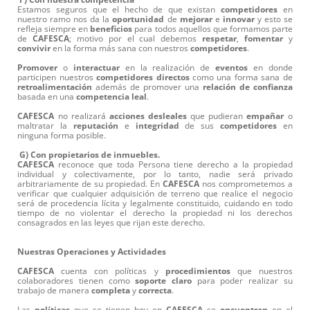
Estamos seguros que el hecho de que existan
competidores
en
nuestro ramo nos da la
oportunidad
de
mejorar
e
innovar
y esto se
refleja siempre en
beneficios
para todos aquellos que formamos parte
de
CAFESCA
; motivo por el cual debemos
respetar
,
fomentar
y
convivir
en la forma más sana con nuestros
competidores
.
Promover
o
interactuar
en la realización de
eventos
en donde
participen nuestros
competidores
directos
como una forma sana de
retroalimentación
además de promover una
relación
de
confianza
basada en una
competencia
leal
.
CAFESCA
no realizará
acciones
desleales
que pudieran
empañar
o
maltratar la
reputación
e
integridad
de sus
competidores
en
ninguna forma posible.
G) Con propietarios de inmuebles.
CAFESCA
reconoce que toda Persona tiene derecho a la propiedad
individual y colectivamente, por lo tanto, nadie será privado
arbitrariamente de su propiedad. En
CAFESCA
nos comprometemos a
verificar que cualquier adquisición de terreno que realice el negocio
será de procedencia lícita y legalmente constituido, cuidando en todo
tiempo de no violentar el derecho la propiedad ni los derechos
consagrados en las leyes que rijan este derecho.
Nuestras Operaciones y Actividades
CAFESCA
cuenta con políticas y
procedimientos
que nuestros
colaboradores tienen como
soporte
claro
para poder realizar su
trabajo de manera
completa
y
correcta
.
Las
políticas
que se tienen hoy en
CAFESCA
se
encuentran
en el