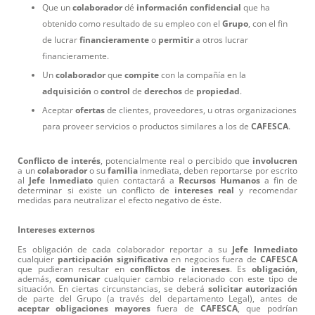
Que un
colaborador
dé
información
confidencial
que ha
obtenido como resultado de su empleo con el
Grupo
, con el fin
de lucrar
financieramente
o
permitir
a otros lucrar
financieramente.
Un
colaborador
que
compite
con la compañía en la
adquisición
o
control
de
derechos
de
propiedad
.
Aceptar
ofertas
de clientes, proveedores, u otras organizaciones
para proveer servicios o productos similares a los de
CAFESCA
.
Conflicto de interés
, potencialmente real o percibido que
involucren
a un
colaborador
o su
familia
inmediata, deben reportarse por escrito
al
Jefe
Inmediato
quien contactará a
Recursos
Humanos
a fin de
determinar si existe un conflicto de
intereses
real
y recomendar
medidas para neutralizar el efecto negativo de éste.
Intereses externos
Es obligación de cada colaborador reportar a su
Jefe
Inmediato
cualquier
participación
significativa
en negocios fuera de
CAFESCA
que pudieran resultar en
conflictos
de
intereses
. Es
obligación
,
además,
comunicar
cualquier cambio relacionado con este tipo de
situación. En ciertas circunstancias, se deberá
solicitar
autorización
de parte del Grupo (a través del departamento Legal), antes de
aceptar
obligaciones
mayores
fuera de
CAFESCA
, que podrían