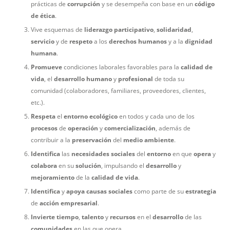
prácticas de
corrupción
y se desempeña con base en un
código
de ética
.
Vive esquemas de
liderazgo
participativo
,
solidaridad
,
servicio
y de
respeto
a los
derechos
humanos
y a la
dignidad
humana
.
Promueve
condiciones laborales favorables para la
calidad
de
vida
, el
desarrollo
humano
y
profesional
de toda su
comunidad (colaboradores, familiares, proveedores, clientes,
etc.).
Respeta
el
entorno
ecológico
en todos y cada uno de los
procesos
de
operación
y
comercialización
, además de
contribuir a la
preservación
del
medio
ambiente
.
Identifica
las
necesidades
sociales
del
entorno
en que
opera
y
colabora
en su
solución
, impulsando el
desarrollo
y
mejoramiento
de la
calidad
de
vida
.
Identifica
y
apoya
causas
sociales
como parte de su
estrategia
de
acción
empresarial
.
Invierte
tiempo
,
talento
y
recursos
en el
desarrollo
de las
comunidades
en las que opera.