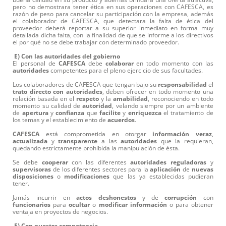
pero no demostrara tener ética en sus operaciones con CAFESCA, es
razón de peso para cancelar su participación con la empresa, además
el colaborador de CAFESCA, que detectara la falta de ética del
proveedor deberá reportar a su superior inmediato en forma muy
detallada dicha falta, con la finalidad de que se informe a los directivos
el por qué no se debe trabajar con determinado proveedor.
E) Con las autoridades del gobierno
El personal de
CAFESCA
debe
colaborar
en todo momento con las
autoridades
competentes para el pleno ejercicio de sus facultades.
Los colaboradores de CAFESCA que tengan bajo su
responsabilidad
el
trato directo con autoridades
, deben ofrecer en todo momento una
relación basada en el
respeto
y la
amabilidad
, reconociendo en todo
momento su calidad de
autoridad
, velando siempre por un ambiente
de
apertura
y
confianza
que
facilite
y
enriquezca
el tratamiento de
los temas y el establecimiento de
acuerdos
.
CAFESCA
está comprometida en otorgar
información
veraz
,
actualizada
y
transparente
a las
autoridades
que la requieran,
quedando estrictamente prohibida la manipulación de ésta.
Se debe
cooperar
con las diferentes
autoridades
reguladoras
y
supervisoras
de los diferentes sectores para la
aplicación
de
nuevas
disposiciones
o
modificaciones
que las ya establecidas pudieran
tener.
Jamás incurrir en
actos
deshonestos
y de
corrupción
con
funcionarios
para
ocultar
o
modificar
información
o para obtener
ventaja en proyectos de negocios.
F) Con nuestra competencia