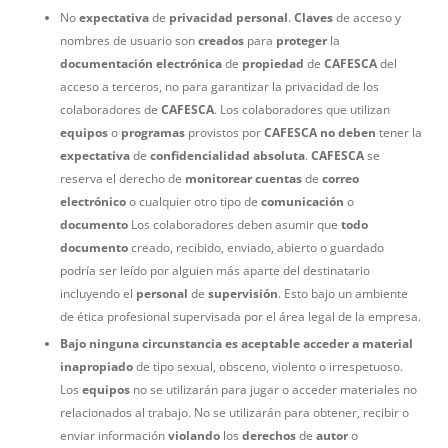
No
expectativa
de
privacidad
personal
.
Claves
de acceso y
nombres de usuario son
creados
para
proteger
la
documentación
electrónica
de
propiedad
de
CAFESCA
del
acceso a terceros, no para garantizar la privacidad de los
colaboradores de
CAFESCA
. Los colaboradores que utilizan
equipos
o
programas
provistos por
CAFESCA
no
deben
tener la
expectativa
de
confidencialidad
absoluta
.
CAFESCA
se
reserva el derecho de
monitorear
cuentas
de
correo
electrónico
o cualquier otro tipo de
comunicación
o
documento
Los colaboradores deben asumir que
todo
documento
creado, recibido, enviado, abierto o guardado
podría ser leído por alguien más aparte del destinatario
incluyendo el
personal
de
supervisión
. Esto bajo un ambiente
de ética profesional supervisada por el área legal de la empresa.
Bajo ninguna circunstancia es aceptable acceder a material
inapropiado
de tipo sexual, obsceno, violento o irrespetuoso.
Los
equipos
no se utilizarán para jugar o acceder materiales no
relacionados al trabajo. No se utilizarán para obtener, recibir o
enviar información
violando
los
derechos
de
autor
o