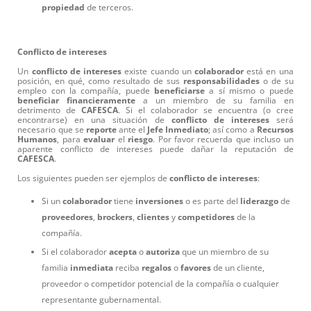
propiedad
de terceros.
Conflicto de intereses
Un
conflicto
de
intereses
existe cuando un
colaborador
está en una
posición, en qué, como resultado de sus
responsabilidades
o de su
empleo con la compañía, puede
beneficiarse
a sí mismo o puede
beneficiar
financieramente
a un miembro de su familia en
detrimento de
CAFESCA
. Si el colaborador se encuentra (o cree
encontrarse) en una situación de
conflicto
de
intereses
será
necesario que se
reporte
ante el
Jefe
Inmediato
; así como a
Recursos
Humanos
, para
evaluar
el
riesgo
. Por favor recuerda que incluso un
aparente conflicto de intereses puede dañar la reputación de
CAFESCA
.
Los siguientes pueden ser ejemplos de
conflicto
de
intereses
:
Si un
colaborador
tiene
inversiones
o es parte del
liderazgo
de
proveedores
,
brockers
,
clientes
y
competidores
de la
compañía.
Si el colaborador
acepta
o
autoriza
que un miembro de su
familia
inmediata
reciba
regalos
o
favores
de un cliente,
proveedor o competidor potencial de la compañía o cualquier
representante gubernamental.