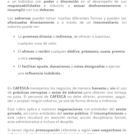
a un individuo con
poder
o
discreción
en el desempeño de sus
responsabilidades
e inducirlo a
actuar
deshonestamente
o
incumplir
con sus
deberes
.
Los
sobornos
pueden tomar muchas diferentes formas y pueden ser
efectuados
directamente
o a través de un
intermediario
. Un
soborno puede ser:
La
promesa
directa
o
indirecta
, de ofrecer o autorizar,
cualquier cosa de valor.
El
ofrecer
o
recibir
cualquier
dádiva
,
préstamo
,
cuota
,
premio
u otra
ventaja
.
El
facilitar
ayuda
,
donaciones
o
votos
designados
a ejercer
una
influencia
indebida
.
En
CAFESCA
manejamos los negocios de manera
honesta
y
sin
el uso
de
prácticas
corruptas
o
actos
de
soborno
para obtener una ventaja
no justa. El personal de
CAFESCA
no debe ofrecer, prometer, pagar,
dar o aceptar ningún soborno, ya sea de forma directa o indirecta.
Este rubro aplica a nuestras
negociaciones
con entidades del
sector
privado
, así como entidades del
sector
público
. El
incumplimiento
a
este rubro resultará en atención verbal, acción disciplinaria formal,
acta administrativa e incluso el despido.
Si tienes alguna
preocupación
referente a algún
caso
sospechoso
de