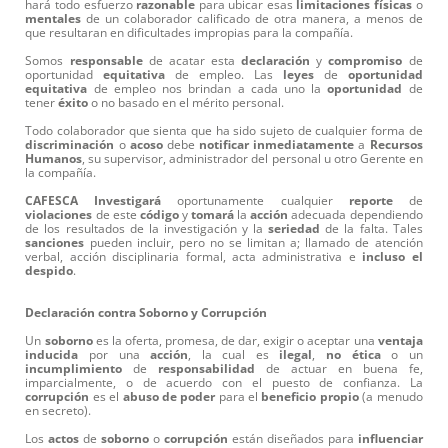
hará todo esfuerzo
razonable
para ubicar esas
limitaciones
físicas
o
mentales
de un colaborador calificado de otra manera, a menos de
que resultaran en dificultades impropias para la compañía.
Somos
responsable
de acatar esta
declaración
y
compromiso
de
oportunidad
equitativa
de empleo. Las
leyes
de
oportunidad
equitativa
de empleo nos brindan a cada uno la
oportunidad
de
tener
éxito
o no basado en el mérito personal.
Todo colaborador que sienta que ha sido sujeto de cualquier forma de
discriminación
o
acoso
debe
notificar
inmediatamente
a
Recursos
Humanos
, su supervisor, administrador del personal u otro Gerente en
la compañía.
CAFESCA
Investigará
oportunamente cualquier
reporte
de
violaciones
de este
código
y
tomará
la
acción
adecuada dependiendo
de los resultados de la investigación y la
seriedad
de la falta. Tales
sanciones
pueden incluir, pero no se limitan a; llamado de atención
verbal, acción disciplinaria formal, acta administrativa e
incluso
el
despido
.
Declaración contra Soborno y Corrupción
Un
soborno
es la oferta, promesa, de dar, exigir o aceptar una
ventaja
inducida
por una
acción
, la cual es
ilegal
,
no
ética
o un
incumplimiento
de
responsabilidad
de actuar en buena fe,
imparcialmente, o de acuerdo con el puesto de confianza. La
corrupción
es el
abuso
de
poder
para el
beneficio
propio
(a menudo
en secreto).
Los
actos
de
soborno
o
corrupción
están diseñados para
influenciar