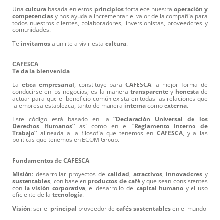
Una
cultura
basada en estos
principios
fortalece nuestra
operación
y
competencias
y nos ayuda a incrementar el valor de la compañía para
todos nuestros clientes, colaboradores, inversionistas, proveedores y
comunidades.
Te
invitamos
a unirte a vivir esta
cultura
.
CAFESCA
Te da la bienvenida
La
ética
empresarial
, constituye para
CAFESCA
la mejor forma de
conducirse en los negocios; es la manera
transparente
y
honesta
de
actuar para que el beneficio común exista en todas las relaciones que
la empresa establezca, tanto de manera
interna
como
externa
.
Este código está basado en la
“Declaración Universal de los
Derechos Humanos”
así como en el “
Reglamento Interno de
Trabajo”
alineada a la filosofía que tenemos en
CAFESCA
, y a las
políticas que tenemos en ECOM Group.
Fundamentos de CAFESCA
Misión
: desarrollar proyectos de
calidad
,
atractivos
,
innovadores
y
sustentables
, con base en
productos de café
y que sean consistentes
con
la visión corporativa
, el desarrollo del
capital humano
y el uso
eficiente de la
tecnología
.
Visión
: ser el
principal
proveedor de
cafés sustentables
en el mundo