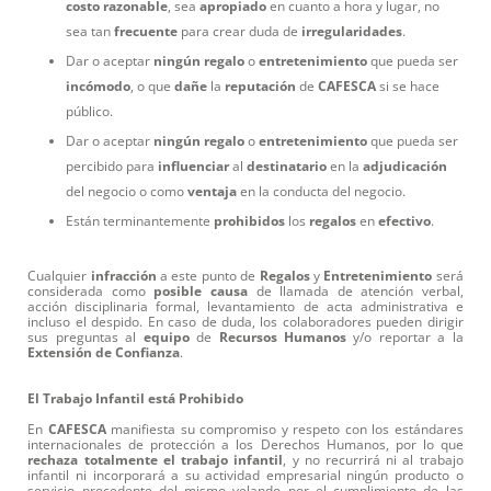
costo
razonable
, sea
apropiado
en cuanto a hora y lugar, no
sea tan
frecuente
para crear duda de
irregularidades
.
Dar o aceptar
ningún
regalo
o
entretenimiento
que pueda ser
incómodo
, o que
dañe
la
reputación
de
CAFESCA
si se hace
público.
Dar o aceptar
ningún
regalo
o
entretenimiento
que pueda ser
percibido para
influenciar
al
destinatario
en la
adjudicación
del negocio o como
ventaja
en la conducta del negocio.
Están terminantemente
prohibidos
los
regalos
en
efectivo
.
Cualquier
infracción
a este punto de
Regalos
y
Entretenimiento
será
considerada como
posible
causa
de llamada de atención verbal,
acción disciplinaria formal, levantamiento de acta administrativa e
incluso el despido. En caso de duda, los colaboradores pueden dirigir
sus preguntas al
equipo
de
Recursos
Humanos
y/o reportar a la
Extensión
de
Confianza
.
El Trabajo Infantil está Prohibido
En
CAFESCA
manifiesta su compromiso y respeto con los estándares
internacionales de protección a los Derechos Humanos, por lo que
rechaza
totalmente
el
trabajo
infantil
, y no recurrirá ni al trabajo
infantil ni incorporará a su actividad empresarial ningún producto o
servicio procedente del mismo velando por el cumplimiento de las