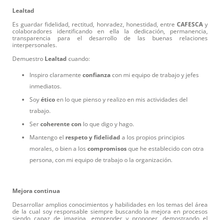
Lealtad
Es guardar fidelidad, rectitud, honradez, honestidad, entre
CAFESCA
y
colaboradores identificando en ella la dedicación, permanencia,
transparencia para el desarrollo de las buenas relaciones
interpersonales.
Demuestro
Lealtad
cuando:
Inspiro claramente
confianza
con mi equipo de trabajo y jefes
inmediatos.
Soy
ético
en lo que pienso y realizo en mis actividades del
trabajo.
Ser
coherente
con
lo que digo y hago.
Mantengo el
respeto y fidelidad
a los propios principios
morales, o bien a los
compromisos
que he establecido con otra
persona, con mi equipo de trabajo o la organización.
Mejora continua
Desarrollar amplios conocimientos y habilidades en los temas del área
de la cual soy responsable siempre buscando la mejora en procesos
siendo capaz de imagina, emprender y proponer, demostrando el