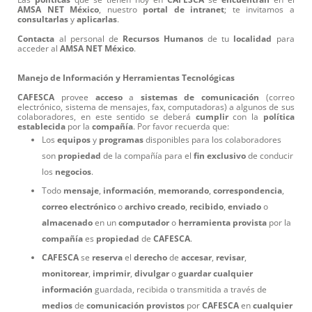
AMSA
NET
México
, nuestro
portal
de
intranet
; te invitamos a
consultarlas
y
aplicarlas
.
Contacta
al personal de
Recursos
Humanos
de tu
localidad
para
acceder al
AMSA
NET
México
.
Manejo de Información y Herramientas Tecnológicas
CAFESCA
provee
acceso
a
sistemas
de
comunicación
(correo
electrónico, sistema de mensajes, fax, computadoras) a algunos de sus
colaboradores, en este sentido se deberá
cumplir
con la
política
establecida
por la
compañía
. Por favor recuerda que:
Los
equipos
y
programas
disponibles para los colaboradores
son
propiedad
de la compañía para el
fin
exclusivo
de conducir
los
negocios
.
Todo
mensaje
,
información
,
memorando
,
correspondencia
,
correo
electrónico
o
archivo
creado
,
recibido
,
enviado
o
almacenado
en un
computador
o
herramienta
provista
por la
compañía
es
propiedad
de
CAFESCA
.
CAFESCA
se
reserva
el
derecho
de
accesar
,
revisar
,
monitorear
,
imprimir
,
divulgar
o
guardar
cualquier
información
guardada, recibida o transmitida a través de
medios
de
comunicación
provistos
por
CAFESCA
en
cualquier