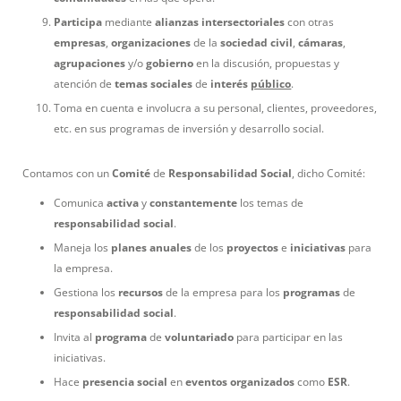
Participa
mediante
alianzas
intersectoriales
con otras
empresas
,
organizaciones
de la
sociedad
civil
,
cámaras
,
agrupaciones
y/o
gobierno
en la discusión, propuestas y
atención de
temas
sociales
de
interés
público
.
Toma en cuenta e involucra a su personal, clientes, proveedores,
etc. en sus programas de inversión y desarrollo social.
Contamos con un
Comité
de
Responsabilidad
Social
, dicho Comité:
Comunica
activa
y
constantemente
los temas de
responsabilidad
social
.
Maneja los
planes
anuales
de los
proyectos
e
iniciativas
para
la empresa.
Gestiona los
recursos
de la empresa para los
programas
de
responsabilidad
social
.
Invita al
programa
de
voluntariado
para participar en las
iniciativas.
Hace
presencia
social
en
eventos
organizados
como
ESR
.