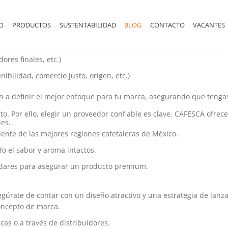
a lograr el éxito es esencial contar con la guía adecuada. Si si
s para que tu marca se convierta en un referente para los amantes 
DO
PRODUCTOS
SUSTENTABILIDAD
BLOG
CONTACTO
VACANTES
s ofrecer y a quién va dirigido. Pregúntate:
ores finales, etc.)
ibilidad, comercio justo, origen, etc.)
a definir el mejor enfoque para tu marca, asegurando que tengas 
o. Por ello, elegir un proveedor confiable es clave. CAFESCA ofre
es.
ente de las mejores regiones cafetaleras de México.
o el sabor y aroma intactos.
dares para asegurar un producto premium.
segúrate de contar con un diseño atractivo y una estrategia de lanz
concepto de marca.
cas o a través de distribuidores.