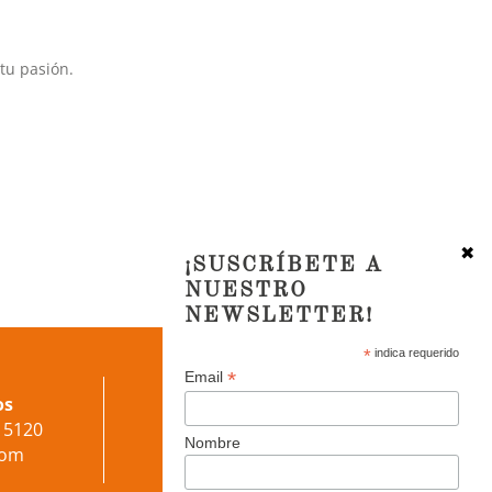
tu pasión.
✖
¡SUSCRÍBETE A
NUESTRO
NEWSLETTER!
*
indica requerido
*
Email
Síguenos en redes sociales
os
 15120
Nombre
com