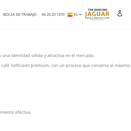
empre has soñado con crear tu propia marca de café, en CAFESCA te
del café. ¡Sigue estos tres pasos clave y haz realidad tu sueño!
Inic
BOLSA DE TRABAJO
96 26 20 1470
ES
una identidad sólida y atractiva en el mercado.
ce café liofilizado premium, con un proceso que conserva al máximo
amiento efectiva.