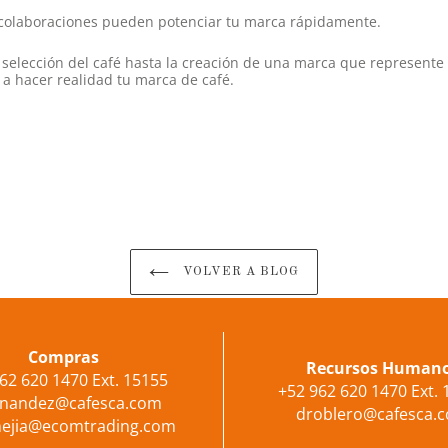
y colaboraciones pueden potenciar tu marca rápidamente.
elección del café hasta la creación de una marca que represente 
 hacer realidad tu marca de café.
VOLVER A BLOG
Compras
Recursos Human
62 620 1470 Ext. 15155
+52 962 620 1470 Ext.
rnandez@cafesca.com
droblero@cafesca.
mejia@ecomtrading.com