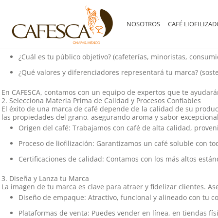
Ir
Emprender en el mundo del café nunca fue tan accesible, pero par
directamente
ofrecemos la experiencia, el conocimiento y los recursos necesario
al
1. Define tu Concepto y Mercado
contenido
NOSOTROS
CAFÉ LIOFILIZA
Antes de iniciar, es fundamental establecer qué tipo de café desea
¿Tu café será de especialidad, comercial o gourmet?
¿Cuál es tu público objetivo? (cafeterías, minoristas, consumid
¿Qué valores y diferenciadores representará tu marca? (sosten
En CAFESCA, contamos con un equipo de expertos que te ayudarán 
2. Selecciona Materia Prima de Calidad y Procesos Confiables
El éxito de una marca de café depende de la calidad de su product
las propiedades del grano, asegurando aroma y sabor excepcional
Origen del café:
Trabajamos con café de alta calidad, proveni
Proceso de liofilización:
Garantizamos un café soluble con tod
Certificaciones de calidad:
Contamos con los más altos están
3. Diseña y Lanza tu Marca
La imagen de tu marca es clave para atraer y fidelizar clientes. A
Diseño de empaque:
Atractivo, funcional y alineado con tu 
Plataformas de venta:
Puedes vender en línea, en tiendas físi